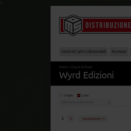
>
Giochi di Carte Collezionabili
Accessori
Home
>
Giochi di Ruolo
Wyrd Edizioni
Griglia
Lista
Seleziona ordinamento
1
2
successiva >>