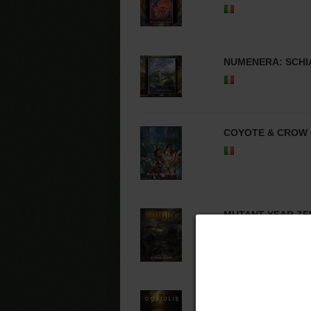
NUMENERA: SCHIA
COYOTE & CROW 
MUTANT YEAR ZER
CORIOLIS: IL TE