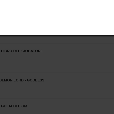
RO - MANUALE BASE
 LIBRO DEL GIOCATORE
DEMON LORD - GODLESS
 GUIDA DEL GM