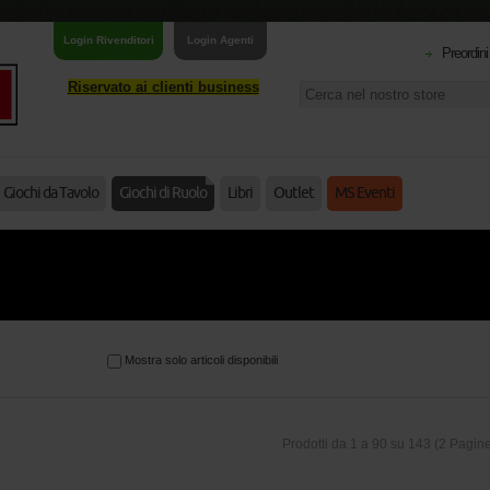
Login Rivenditori
Login Agenti
Preordini
Riservato ai clienti business
Giochi da Tavolo
Giochi di Ruolo
Libri
Outlet
MS Eventi
Mostra solo articoli disponibili
Prodotti da 1 a 90 su 143 (2 Pagin