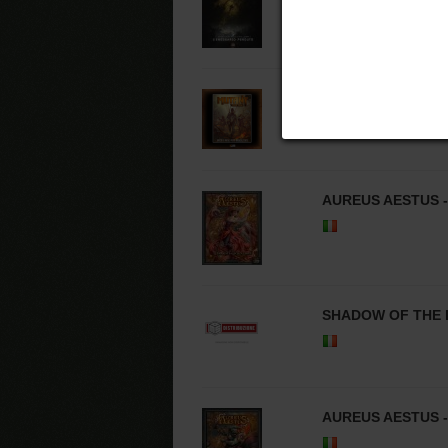
MUTANT YEAR ZE
AUREUS AESTUS -
SHADOW OF THE 
AUREUS AESTUS -