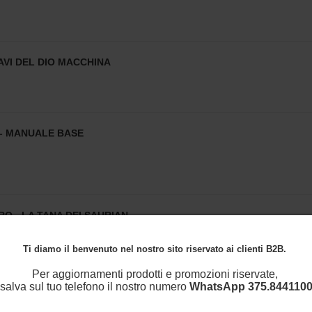
VI DEL DIO MACCHINA
- MANUALE BASE
O - LA TANA DEI SAURIAN
Ti diamo il benvenuto nel nostro sito riservato ai clienti B2B.
Per aggiornamenti prodotti e promozioni riservate,
salva sul tuo telefono il nostro numero
WhatsApp
375.8441100
RZO ORIZZONTE - EMISSARIO PERDUTO