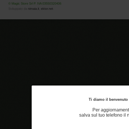
© Magic Store Srl P. IVA 03550320406
Sviluppato da
nimaia.it
,
ektor.net
.
Ti diamo il benvenuto n
Per aggiornamenti
salva sul tuo telefono i