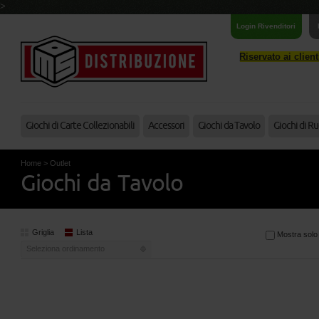
>
Login Rivenditori
Riservato ai clien
Giochi di Carte Collezionabili
Accessori
Giochi da Tavolo
Giochi di Ru
Home
>
Outlet
Giochi da Tavolo
Griglia
Lista
Mostra solo a
Seleziona ordinamento