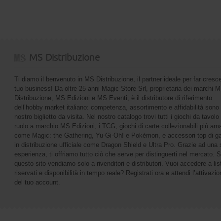
MS Distribuzione
Ti diamo il benvenuto in MS Distribuzione, il partner ideale per far cresce
tuo business! Da oltre 25 anni Magic Store Srl, proprietaria dei marchi 
Distribuzione, MS Edizioni e MS Eventi, è il distributore di riferimento
dell’hobby market italiano: competenza, assortimento e affidabilità sono 
nostro biglietto da visita. Nel nostro catalogo trovi tutti i giochi da tavolo 
ruolo a marchio MS Edizioni, i TCG, giochi di carte collezionabili più ama
come Magic: the Gathering, Yu-Gi-Oh! e Pokémon, e accessori top di 
in distribuzione ufficiale come Dragon Shield e Ultra Pro. Grazie ad una 
esperienza, ti offriamo tutto ciò che serve per distinguerti nel mercato. 
questo sito vendiamo solo a rivenditori e distributori. Vuoi accedere a list
riservati e disponibilità in tempo reale? Registrati ora e attendi l’attivazi
del tuo account.