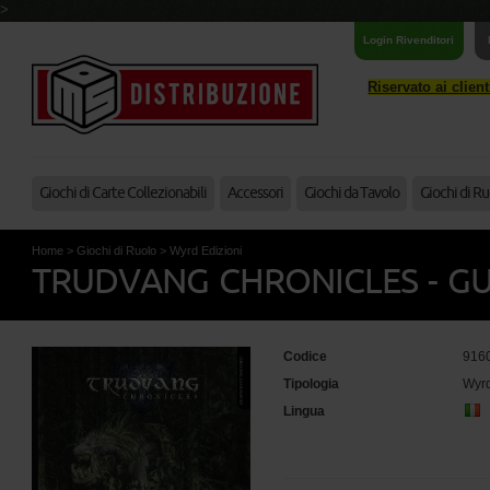
>
Login Rivenditori
Riservato ai clien
Giochi di Carte Collezionabili
Accessori
Giochi da Tavolo
Giochi di Ru
Home
>
Giochi di Ruolo
>
Wyrd Edizioni
TRUDVANG CHRONICLES - G
Codice
916
Tipologia
Wyrd
Lingua