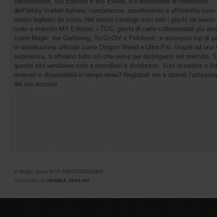
Distribuzione, MS Edizioni e MS Eventi, è il distributore di riferimento
dell’hobby market italiano: competenza, assortimento e affidabilità sono 
nostro biglietto da visita. Nel nostro catalogo trovi tutti i giochi da tavolo 
ruolo a marchio MS Edizioni, i TCG, giochi di carte collezionabili più ama
come Magic: the Gathering, Yu-Gi-Oh! e Pokémon, e accessori top di 
in distribuzione ufficiale come Dragon Shield e Ultra Pro. Grazie ad una 
esperienza, ti offriamo tutto ciò che serve per distinguerti nel mercato. 
questo sito vendiamo solo a rivenditori e distributori. Vuoi accedere a list
riservati e disponibilità in tempo reale? Registrati ora e attendi l’attivazi
del tuo account.
© Magic Store Srl P. IVA 03550320406
Sviluppato da
nimaia.it
,
ektor.net
.