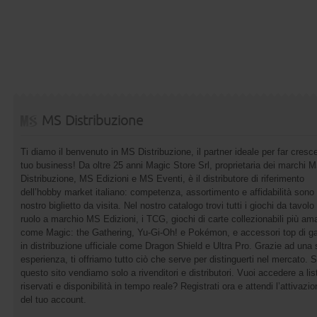
MS Distribuzione
Ti diamo il benvenuto in MS Distribuzione, il partner ideale per far cresce
tuo business! Da oltre 25 anni Magic Store Srl, proprietaria dei marchi 
Distribuzione, MS Edizioni e MS Eventi, è il distributore di riferimento
dell’hobby market italiano: competenza, assortimento e affidabilità sono 
nostro biglietto da visita. Nel nostro catalogo trovi tutti i giochi da tavolo 
ruolo a marchio MS Edizioni, i TCG, giochi di carte collezionabili più ama
come Magic: the Gathering, Yu-Gi-Oh! e Pokémon, e accessori top di 
in distribuzione ufficiale come Dragon Shield e Ultra Pro. Grazie ad una 
esperienza, ti offriamo tutto ciò che serve per distinguerti nel mercato. 
questo sito vendiamo solo a rivenditori e distributori. Vuoi accedere a list
riservati e disponibilità in tempo reale? Registrati ora e attendi l’attivazi
del tuo account.