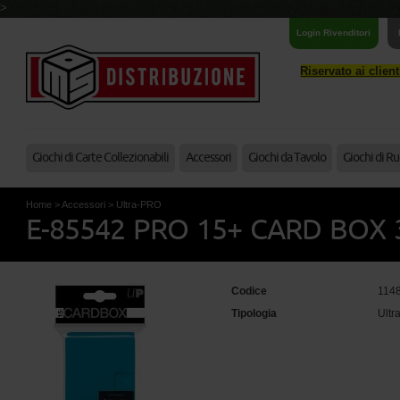
>
Login Rivenditori
Riservato ai clien
Giochi di Carte Collezionabili
Accessori
Giochi da Tavolo
Giochi di Ru
Home
>
Accessori
>
Ultra-PRO
E-85542 PRO 15+ CARD BOX 
Codice
114
Tipologia
Ult