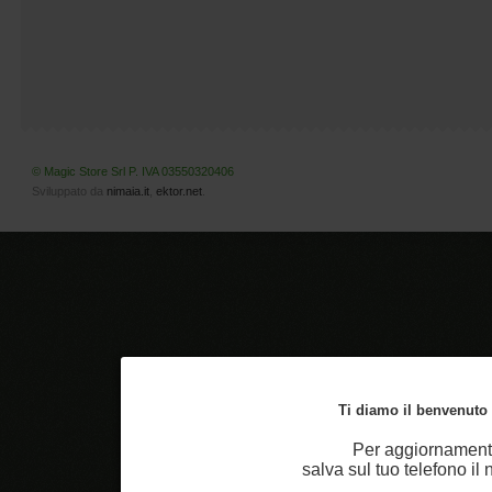
© Magic Store Srl P. IVA 03550320406
Sviluppato da
nimaia.it
,
ektor.net
.
Ti diamo il benvenuto n
Per aggiornamenti
salva sul tuo telefono i