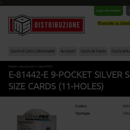
>
Login Rivenditori
Riservato ai clien
Giochi di Carte Collezionabili
Accessori
Giochi da Tavolo
Giochi di Ru
Home
>
Accessori
>
Ultra-PRO
E-81442-E 9-POCKET SILVER
SIZE CARDS (11-HOLES)
Codice
986
Tipologia
Ult