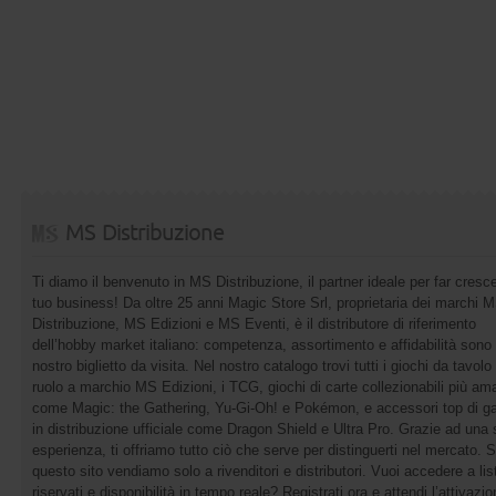
MS Distribuzione
Ti diamo il benvenuto in MS Distribuzione, il partner ideale per far cresce
tuo business! Da oltre 25 anni Magic Store Srl, proprietaria dei marchi 
Distribuzione, MS Edizioni e MS Eventi, è il distributore di riferimento
dell’hobby market italiano: competenza, assortimento e affidabilità sono 
nostro biglietto da visita. Nel nostro catalogo trovi tutti i giochi da tavolo 
ruolo a marchio MS Edizioni, i TCG, giochi di carte collezionabili più ama
come Magic: the Gathering, Yu-Gi-Oh! e Pokémon, e accessori top di 
in distribuzione ufficiale come Dragon Shield e Ultra Pro. Grazie ad una 
esperienza, ti offriamo tutto ciò che serve per distinguerti nel mercato. 
questo sito vendiamo solo a rivenditori e distributori. Vuoi accedere a list
riservati e disponibilità in tempo reale? Registrati ora e attendi l’attivazi