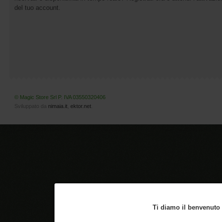
del tuo account.
© Magic Store Srl P. IVA 03550320406
Sviluppato da
nimaia.it
,
ektor.net
.
Ti diamo il benvenuto n