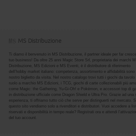
MS Distribuzione
Ti diamo il benvenuto in MS Distribuzione, il partner ideale per far cresce
tuo business! Da oltre 25 anni Magic Store Srl, proprietaria dei marchi 
Distribuzione, MS Edizioni e MS Eventi, è il distributore di riferimento
dell’hobby market italiano: competenza, assortimento e affidabilità sono 
nostro biglietto da visita. Nel nostro catalogo trovi tutti i giochi da tavolo 
ruolo a marchio MS Edizioni, i TCG, giochi di carte collezionabili più ama
come Magic: the Gathering, Yu-Gi-Oh! e Pokémon, e accessori top di 
in distribuzione ufficiale come Dragon Shield e Ultra Pro. Grazie ad una 
esperienza, ti offriamo tutto ciò che serve per distinguerti nel mercato. 
questo sito vendiamo solo a rivenditori e distributori. Vuoi accedere a list
riservati e disponibilità in tempo reale? Registrati ora e attendi l’attivazi
del tuo account.