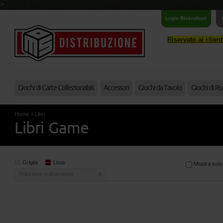
>
Login Rivenditori
Riservato ai clien
Giochi di Carte Collezionabili
Accessori
Giochi da Tavolo
Giochi di Ru
Home
>
Libri
Libri Game
Griglia
Lista
Mostra solo a
Seleziona ordinamento