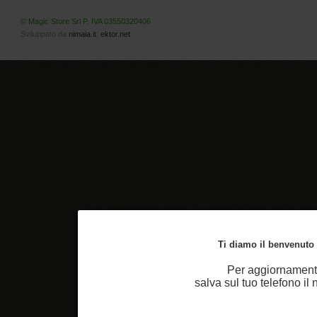
© Magic Store Srl P. IVA 03550320406
Sviluppato da
nimaia.it
,
ektor.net
.
Ti diamo il benvenuto n
Per aggiornamenti
salva sul tuo telefono i