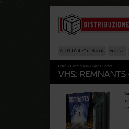
>
Giochi di Carte Collezionabili
Accessori
Home
>
Giochi di Ruolo
>
Aces Games
VHS: REMNANTS 
Co
Ti
Li