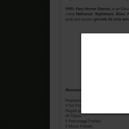
VHS: Very Horror Stories
, è un Gioc
come
Hellraiser
,
Nightmare
,
Alien
,
quali può essere
giocata da sola senz
Remnants
è la
VHS
dedicata ai
ghos
Regolamento di 180+ pagine (+5 Pellic
4 Set Principali;
Regole per giocare nell’
Altro Mondo;
40 Token;
5 Personaggi Prefatti;
5 Mostri Prefatti;