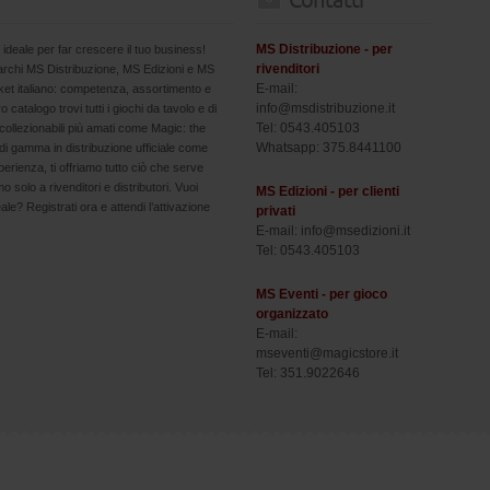
Contatti
MS Distribuzione - per
 ideale per far crescere il tuo business!
rivenditori
marchi MS Distribuzione, MS Edizioni e MS
E-mail:
arket italiano: competenza, assortimento e
info@msdistribuzione.it
ro catalogo trovi tutti i giochi da tavolo e di
Tel: 0543.405103
collezionabili più amati come Magic: the
Whatsapp: 375.8441100
i gamma in distribuzione ufficiale come
erienza, ti offriamo tutto ciò che serve
 solo a rivenditori e distributori. Vuoi
MS Edizioni - per clienti
eale? Registrati ora e attendi l’attivazione
privati
E-mail: info@msedizioni.it
Tel: 0543.405103
MS Eventi - per gioco
organizzato
E-mail:
mseventi@magicstore.it
Tel: 351.9022646