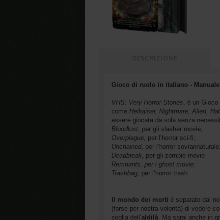
DESCRIZIONE
Gioco di ruolo in italiano - Manua
VHS: Very Horror Stories
, è un Gioco 
come
Hellraiser, Nightmare, Alien, H
essere giocata da sola senza necessita
Bloodlust
, per gli slasher movie;
Overplague
, per l’horror sci-fi;
Unchained
, per l’horror sovrannaturale
Deadbreak
, per gli zombie movie
Remnants, per i ghost movie;
Trashbag,
per l’horror trash
Il mondo dei morti
è separato dal nos
(forse per nostra volontà) di vedere cos
soglia dell’
aldilà
. Ma sarai anche in g