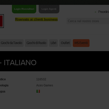
Login Rivenditori
Login Agenti
Preordini
Riservato ai clienti business
Giochi da Tavolo
Giochi di Ruolo
Libri
Outlet
MS Eventi
- ITALIANO
dice
116532
pologia
Aces Games
ngua