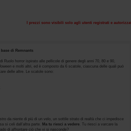
I prezzi sono visibili solo agli utenti registrati e autorizza
le base di Remnants
di Ruolo horror ispirato alle pellicole di genere degli anni 70, 80 e 90,
alloween
e molti altri, ed è composto da 6 scatole, ciascuna delle quali può
re delle altre. Le scatole sono:
;
tro da niente di più di un velo, un sottile strato di realtà che ci impedisce
a si celi dall’altra parte.
Ma tu riesci a vedere
. Tu riesci a varcare la
rado di affrontare ciò che vi si nasconde?