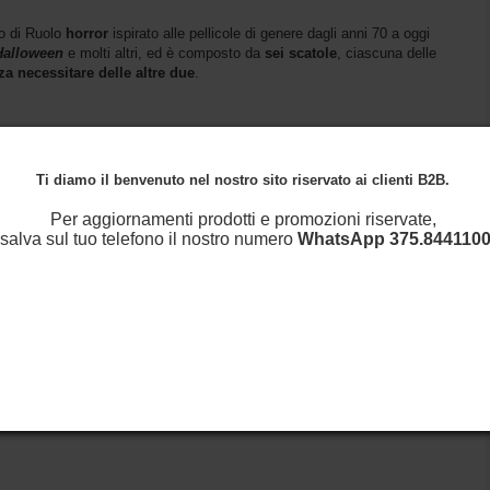
o di Ruolo
horror
ispirato alle pellicole di genere dagli anni 70 a oggi
Halloween
e molti altri, ed è composto da
sei scatole
, ciascuna delle
a necessitare delle altre due
.
Ti diamo il benvenuto nel nostro sito riservato ai clienti B2B.
Per aggiornamenti prodotti e promozioni riservate,
salva sul tuo telefono il nostro numero
WhatsApp
375.8441100
t movie
e contiene:
ole prefatte);