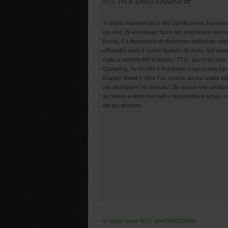
MS Distribuzione
Ti diamo il benvenuto in MS Distribuzione, il partner
Da oltre 25 anni Magic Store Srl, proprietaria dei 
Eventi, è il distributore di riferimento dell’hobby m
affidabilità sono il nostro biglietto da visita. Nel nost
ruolo a marchio MS Edizioni, i TCG, giochi di carte 
Gathering, Yu-Gi-Oh! e Pokémon, e accessori top d
Dragon Shield e Ultra Pro. Grazie ad una solida esp
per distinguerti nel mercato. Su questo sito vendiamo
accedere a listini riservati e disponibilità in tempo r
del tuo account.
© Magic Store Srl P. IVA 03550320406