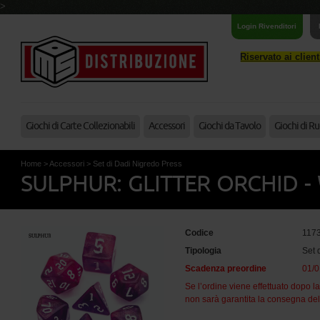
>
Login Rivenditori
Riservato ai clien
Giochi di Carte Collezionabili
Accessori
Giochi da Tavolo
Giochi di Ru
Home
>
Accessori
>
Set di Dadi Nigredo Press
SULPHUR: GLITTER ORCHID -
Codice
117
Tipologia
Set 
Scadenza preordine
01/
Se l’ordine viene effettuato dopo l
non sarà garantita la consegna dell