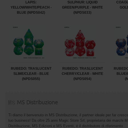
LAPIS:
SULPHUR: LIQUID
COAGU
YELLOW/WHITE/PEACH -
GREEN/PURPLE - WHITE
GOLD
BLUE (NPDS042)
(NPDS033)
RUBEDO: TRASLUCENT
RUBEDO: TRASLUCENT
RUBEDO
SLIME/CLEAR - BLUE
CHERRY/CLEAR - WHITE
BLUE/
(NPDS055)
(NPDS054)
(
MS Distribuzione
Ti diamo il benvenuto in MS Distribuzione, il partner ideale per far cresce
tuo business! Da oltre 25 anni Magic Store Srl, proprietaria dei marchi 
Distribuzione, MS Edizioni e MS Eventi, è il distributore di riferimento