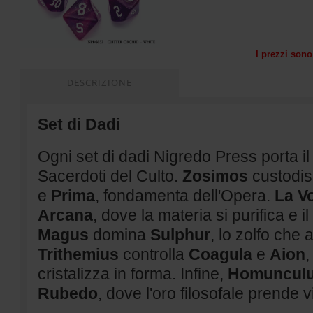
I prezzi sono 
DESCRIZIONE
Set di Dadi
Ogni set di dadi Nigredo Press porta il
Sacerdoti del Culto.
Zosimos
custodis
e
Prima
, fondamenta dell'Opera.
La Vo
Arcana
, dove la materia si purifica e i
Magus
domina
Sulphur
, lo zolfo che 
Trithemius
controlla
Coagula
e
Aion
,
cristalizza in forma. Infine,
Homuncul
Rubedo
, dove l'oro filosofale prende vi