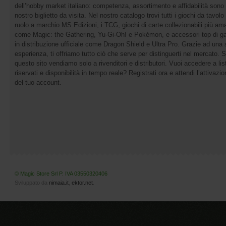
dell’hobby market italiano: competenza, assortimento e affidabilità sono 
nostro biglietto da visita. Nel nostro catalogo trovi tutti i giochi da tavolo 
ruolo a marchio MS Edizioni, i TCG, giochi di carte collezionabili più ama
come Magic: the Gathering, Yu-Gi-Oh! e Pokémon, e accessori top di 
in distribuzione ufficiale come Dragon Shield e Ultra Pro. Grazie ad una 
esperienza, ti offriamo tutto ciò che serve per distinguerti nel mercato. 
questo sito vendiamo solo a rivenditori e distributori. Vuoi accedere a list
riservati e disponibilità in tempo reale? Registrati ora e attendi l’attivazi
del tuo account.
© Magic Store Srl P. IVA 03550320406
Sviluppato da
nimaia.it
,
ektor.net
.