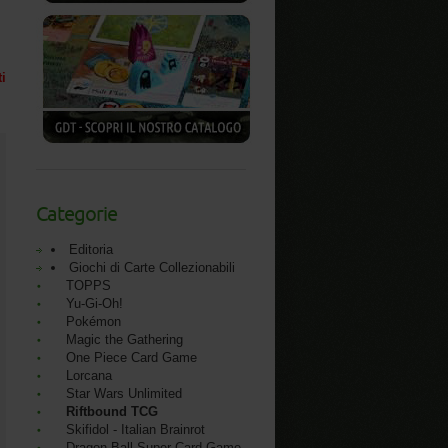
ti
Categorie
Editoria
Giochi di Carte Collezionabili
TOPPS
Yu-Gi-Oh!
Pokémon
Magic the Gathering
One Piece Card Game
Lorcana
Star Wars Unlimited
Riftbound TCG
Skifidol - Italian Brainrot
Dragon Ball Super Card Game