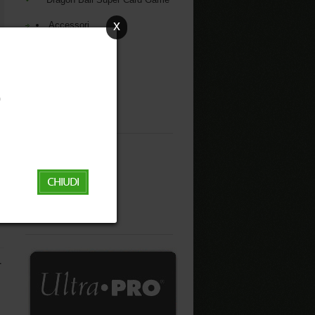
x
Accessori
Giochi da Tavolo
Giochi di Ruolo
Libri
Miniature
Giocattoli
‬
Outlet
MS Eventi
Black Friday
Info
Come ordinare
CHIUDI
Area rivenditori
Area clienti
Contatti
-