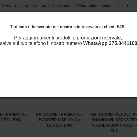
:
14 carte, di cui
7 Comuni, 3 Non Comuni, 2 Rare foil o superiori, 1 foil di
te Epiche e più di 2 carte con illustrazione alternativa.
Ti diamo il benvenuto nel nostro sito riservato ai clienti B2B.
Per aggiornamenti prodotti e promozioni riservate,
salva sul tuo telefono il nostro numero
WhatsApp
375.8441100
D - RADIANCE -
RIFTBOUND - RADIANCE -
RIFTBOUND - VENDETTA 
(1PZ) - ENG
BOOSTER DISPLAY (24
SHOWDOWN DECKS ZED
BUSTE) - ENG
VS SHEN (BOX 4 MAZZI) -
ENG