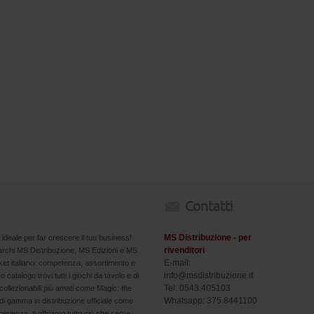
Contatti
MS Distribuzione - per
 ideale per far crescere il tuo business!
rivenditori
marchi MS Distribuzione, MS Edizioni e MS
E-mail:
arket italiano: competenza, assortimento e
info@msdistribuzione.it
ro catalogo trovi tutti i giochi da tavolo e di
Tel: 0543.405103
collezionabili più amati come Magic: the
Whatsapp: 375.8441100
i gamma in distribuzione ufficiale come
erienza, ti offriamo tutto ciò che serve