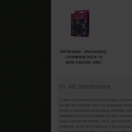
RIFTBOUND - UNLEASHED
- CHAMPION DECK: VI
(BOX 4 MAZZI) - ENG
MS Distribuzione
Ti diamo il benvenuto in MS Distribuzione, il partner
Da oltre 25 anni Magic Store Srl, proprietaria dei 
Eventi, è il distributore di riferimento dell’hobby m
affidabilità sono il nostro biglietto da visita. Nel nost
ruolo a marchio MS Edizioni, i TCG, giochi di carte 
Gathering, Yu-Gi-Oh! e Pokémon, e accessori top d
Dragon Shield e Ultra Pro. Grazie ad una solida esp