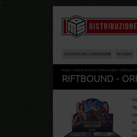
>
Giochi di Carte Collezionabili
Accessori
Home
>
Giochi di Carte Collezionabili
>
Riftbound
RIFTBOUND - ORI
Co
Ti
Li
Sc
Se
non