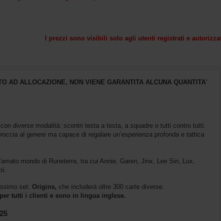
I prezzi sono visibili solo agli utenti registrati e autorizza
O AD ALLOCAZIONE, NON VIENE GARANTITA ALCUNA QUANTITA'
con diverse modalità: scontri testa a testa, a squadre o tutti contro tutti.
roccia al genere ma capace di regalare un’esperienza profonda e tattica
ll’amato mondo di Runeterra, tra cui Annie, Garen, Jinx, Lee Sin, Lux,
ri.
missimo set:
Origins,
che includerà oltre 300 carte diverse.
r tutti i clienti e sono in lingua inglese.
25