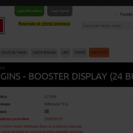
Login Rivenditori
Login Agenti
Preordini
Riservato ai clienti business
Giochi da Tavolo
Giochi di Ruolo
Libri
Outlet
MS Eventi
 TCG
GINS - BOOSTER DISPLAY (24 B
dice
117004
pologia
Riftbound TCG
ngua
adenza preordine
23/05/2025
 l’ordine viene effettuato dopo la scadenza indicata
 sarà garantita la consegna della quantità richiesta.