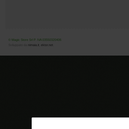
© Magic Store Srl P. IVA 03550320406
Sviluppato da
nimaia.it
,
ektor.net
.