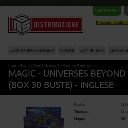
>
Login Rivenditori
Riservato ai clien
Giochi di Carte Collezionabili
Accessori
Giochi da Tavolo
Giochi di Ru
Home
>
Giochi di Carte Collezionabili
>
Magic the Gathering
MAGIC - UNIVERSES BEYOND 
(BOX 30 BUSTE) - INGLESE
Codice
117
Tipologia
Magi
Lingua