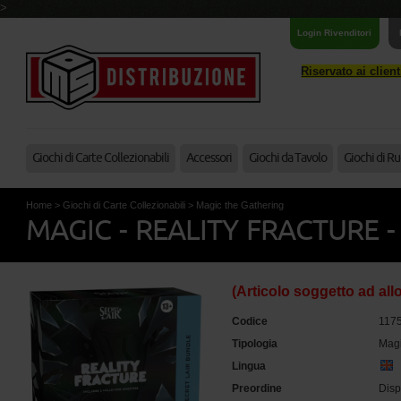
>
Login Rivenditori
Riservato ai clien
Giochi di Carte Collezionabili
Accessori
Giochi da Tavolo
Giochi di Ru
Home
>
Giochi di Carte Collezionabili
>
Magic the Gathering
MAGIC - REALITY FRACTURE - 
(Articolo soggetto ad all
Codice
117
Tipologia
Magi
Lingua
Preordine
Disp