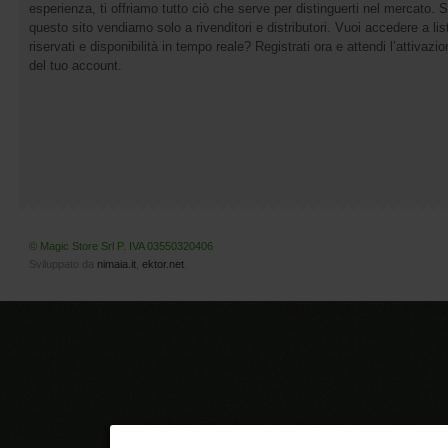
esperienza, ti offriamo tutto ciò che serve per distinguerti nel mercato. 
questo sito vendiamo solo a rivenditori e distributori. Vuoi accedere a list
riservati e disponibilità in tempo reale? Registrati ora e attendi l’attivazi
del tuo account.
© Magic Store Srl P. IVA 03550320406
Sviluppato da
nimaia.it
,
ektor.net
.