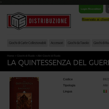
>
Login Rivenditori
Riservato ai clien
Giochi di Carte Collezionabili
Accessori
Giochi da Tavolo
Giochi di Ru
Home
>
Giochi di Ruolo
>
Altri Giochi di Ruolo
LA QUINTESSENZA DEL GUER
Codice
892
Tipologia
Altr
Lingua