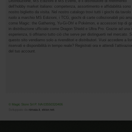
Distribuzione, MS Edizioni e MS Eventi, è il distributore di riferimento
dell’hobby market italiano: competenza, assortimento e affidabilità sono 
nostro biglietto da visita. Nel nostro catalogo trovi tutti i giochi da tavolo 
ruolo a marchio MS Edizioni, i TCG, giochi di carte collezionabili più ama
come Magic: the Gathering, Yu-Gi-Oh! e Pokémon, e accessori top di 
in distribuzione ufficiale come Dragon Shield e Ultra Pro. Grazie ad una 
esperienza, ti offriamo tutto ciò che serve per distinguerti nel mercato. 
questo sito vendiamo solo a rivenditori e distributori. Vuoi accedere a list
riservati e disponibilità in tempo reale? Registrati ora e attendi l’attivazi
del tuo account.
© Magic Store Srl P. IVA 03550320406
Sviluppato da
nimaia.it
,
ektor.net
.