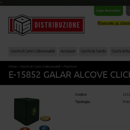
>
Login Rivenditori
Riservato ai clien
Giochi di Carte Collezionabili
Accessori
Giochi da Tavolo
Giochi di Ru
Home
>
Giochi di Carte Collezionabili
>
Pokémon
E-15852 GALAR ALCOVE CLI
Codice
115
Tipologia
Pok