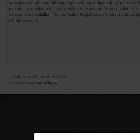
esperienza, ti offriamo tutto ciò che serve per distinguerti nel mercato. 
questo sito vendiamo solo a rivenditori e distributori. Vuoi accedere a list
riservati e disponibilità in tempo reale? Registrati ora e attendi l’attivazi
del tuo account.
© Magic Store Srl P. IVA 03550320406
Sviluppato da
nimaia.it
,
ektor.net
.