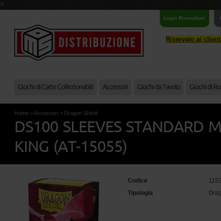
>
Login Rivenditori
Riservato ai clien
Giochi di Carte Collezionabili
Accessori
Giochi da Tavolo
Giochi di Ru
Home
>
Accessori
>
Dragon Shield
DS100 SLEEVES STANDARD M
KING (AT-15055)
Codice
115
Tipologia
Drag