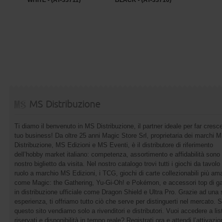
WHITE - (AT-33711)
BLACK - (AT-33710)
MS Distribuzione
Ti diamo il benvenuto in MS Distribuzione, il partner ideale per far cresce
tuo business! Da oltre 25 anni Magic Store Srl, proprietaria dei marchi 
Distribuzione, MS Edizioni e MS Eventi, è il distributore di riferimento
dell’hobby market italiano: competenza, assortimento e affidabilità sono 
nostro biglietto da visita. Nel nostro catalogo trovi tutti i giochi da tavolo 
ruolo a marchio MS Edizioni, i TCG, giochi di carte collezionabili più ama
come Magic: the Gathering, Yu-Gi-Oh! e Pokémon, e accessori top di 
in distribuzione ufficiale come Dragon Shield e Ultra Pro. Grazie ad una 
esperienza, ti offriamo tutto ciò che serve per distinguerti nel mercato. 
questo sito vendiamo solo a rivenditori e distributori. Vuoi accedere a list
riservati e disponibilità in tempo reale? Registrati ora e attendi l’attivazi