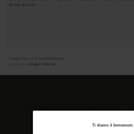
del tuo account.
© Magic Store Srl P. IVA 03550320406
Sviluppato da
nimaia.it
,
ektor.net
.
Ti diamo il benvenuto n