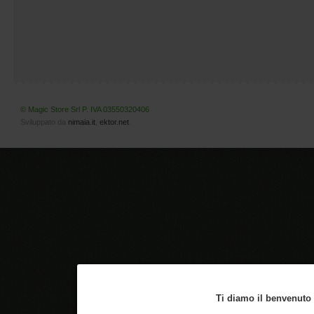
© Magic Store Srl P. IVA 03550320406
Sviluppato da
nimaia.it
,
ektor.net
.
Ti diamo il benvenuto n