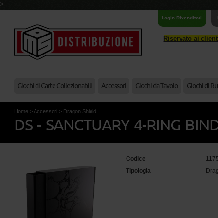
>
Login Rivenditori
Riservato ai clien
Giochi di Carte Collezionabili
Accessori
Giochi da Tavolo
Giochi di Ru
Home
>
Accessori
>
Dragon Shield
DS - SANCTUARY 4-RING BINDE
Codice
117
Tipologia
Drag