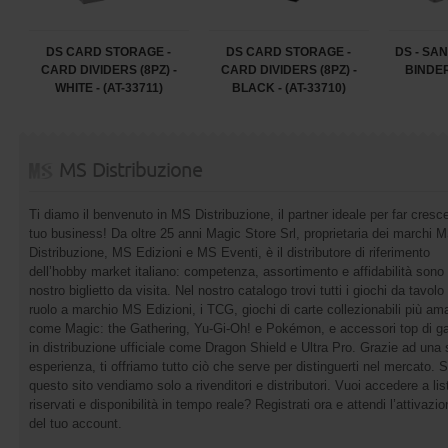
DS CARD STORAGE -
DS CARD STORAGE -
DS - SA
CARD DIVIDERS (8PZ) -
CARD DIVIDERS (8PZ) -
BINDER 
WHITE - (AT-33711)
BLACK - (AT-33710)
MS Distribuzione
Ti diamo il benvenuto in MS Distribuzione, il partner ideale per far cresce
tuo business! Da oltre 25 anni Magic Store Srl, proprietaria dei marchi 
Distribuzione, MS Edizioni e MS Eventi, è il distributore di riferimento
dell’hobby market italiano: competenza, assortimento e affidabilità sono 
nostro biglietto da visita. Nel nostro catalogo trovi tutti i giochi da tavolo 
ruolo a marchio MS Edizioni, i TCG, giochi di carte collezionabili più ama
come Magic: the Gathering, Yu-Gi-Oh! e Pokémon, e accessori top di 
in distribuzione ufficiale come Dragon Shield e Ultra Pro. Grazie ad una 
esperienza, ti offriamo tutto ciò che serve per distinguerti nel mercato. 
questo sito vendiamo solo a rivenditori e distributori. Vuoi accedere a list
riservati e disponibilità in tempo reale? Registrati ora e attendi l’attivazi
del tuo account.