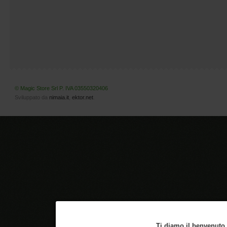
© Magic Store Srl P. IVA 03550320406
Sviluppato da
nimaia.it
,
ektor.net
.
Ti diamo il benvenuto n