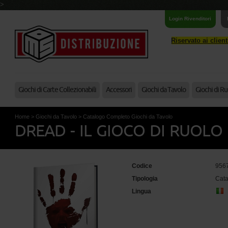
>
Login Rivenditori
Riservato ai clien
Giochi di Carte Collezionabili
Accessori
Giochi da Tavolo
Giochi di Ru
Home
>
Giochi da Tavolo
>
Catalogo Completo Giochi da Tavolo
DREAD - IL GIOCO DI RUOLO
Codice
956
Tipologia
Cata
Lingua