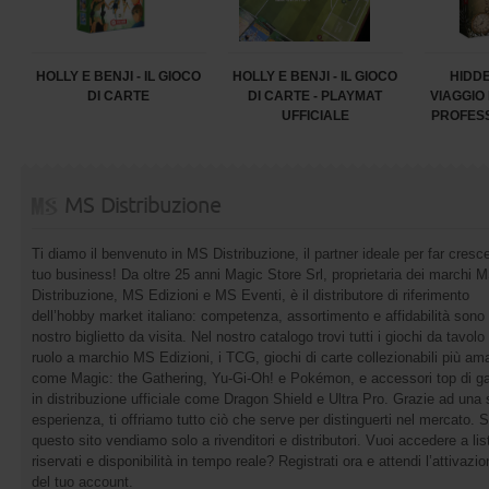
HOLLY E BENJI - IL GIOCO
HOLLY E BENJI - IL GIOCO
HIDDE
DI CARTE
DI CARTE - PLAYMAT
VIAGGIO
UFFICIALE
PROFES
MS Distribuzione
Ti diamo il benvenuto in MS Distribuzione, il partner ideale per far cresce
tuo business! Da oltre 25 anni Magic Store Srl, proprietaria dei marchi 
Distribuzione, MS Edizioni e MS Eventi, è il distributore di riferimento
dell’hobby market italiano: competenza, assortimento e affidabilità sono 
nostro biglietto da visita. Nel nostro catalogo trovi tutti i giochi da tavolo 
ruolo a marchio MS Edizioni, i TCG, giochi di carte collezionabili più ama
come Magic: the Gathering, Yu-Gi-Oh! e Pokémon, e accessori top di 
in distribuzione ufficiale come Dragon Shield e Ultra Pro. Grazie ad una 
esperienza, ti offriamo tutto ciò che serve per distinguerti nel mercato. 
questo sito vendiamo solo a rivenditori e distributori. Vuoi accedere a list
riservati e disponibilità in tempo reale? Registrati ora e attendi l’attivazi
del tuo account.