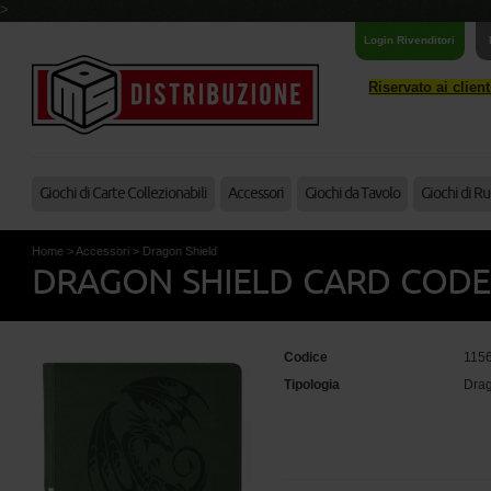
>
Login Rivenditori
Riservato ai clien
Giochi di Carte Collezionabili
Accessori
Giochi da Tavolo
Giochi di Ru
Home
>
Accessori
>
Dragon Shield
DRAGON SHIELD CARD CODEX 
Codice
115
Tipologia
Drag