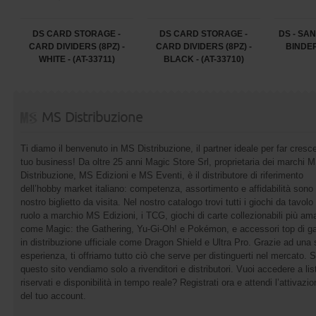
DS CARD STORAGE -
DS CARD STORAGE -
DS - SA
CARD DIVIDERS (8PZ) -
CARD DIVIDERS (8PZ) -
BINDER 
WHITE - (AT-33711)
BLACK - (AT-33710)
MS Distribuzione
Ti diamo il benvenuto in MS Distribuzione, il partner ideale per far cresce
tuo business! Da oltre 25 anni Magic Store Srl, proprietaria dei marchi 
Distribuzione, MS Edizioni e MS Eventi, è il distributore di riferimento
dell’hobby market italiano: competenza, assortimento e affidabilità sono 
nostro biglietto da visita. Nel nostro catalogo trovi tutti i giochi da tavolo 
ruolo a marchio MS Edizioni, i TCG, giochi di carte collezionabili più ama
come Magic: the Gathering, Yu-Gi-Oh! e Pokémon, e accessori top di 
in distribuzione ufficiale come Dragon Shield e Ultra Pro. Grazie ad una 
esperienza, ti offriamo tutto ciò che serve per distinguerti nel mercato. 
questo sito vendiamo solo a rivenditori e distributori. Vuoi accedere a list
riservati e disponibilità in tempo reale? Registrati ora e attendi l’attivazi
del tuo account.