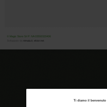
© Magic Store Srl P. IVA 03550320406
Sviluppato da
nimaia.it
,
ektor.net
.
Ti diamo il benvenuto n