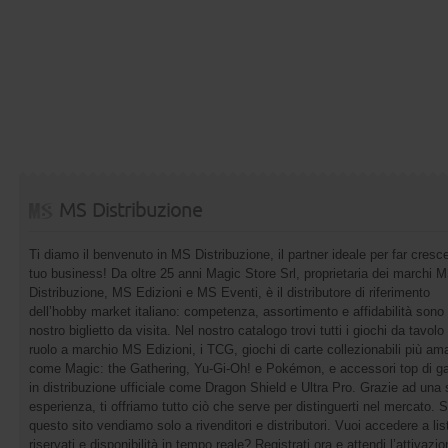
MS Distribuzione
Ti diamo il benvenuto in MS Distribuzione, il partner ideale per far cresce
tuo business! Da oltre 25 anni Magic Store Srl, proprietaria dei marchi 
Distribuzione, MS Edizioni e MS Eventi, è il distributore di riferimento
dell’hobby market italiano: competenza, assortimento e affidabilità sono 
nostro biglietto da visita. Nel nostro catalogo trovi tutti i giochi da tavolo 
ruolo a marchio MS Edizioni, i TCG, giochi di carte collezionabili più ama
come Magic: the Gathering, Yu-Gi-Oh! e Pokémon, e accessori top di 
in distribuzione ufficiale come Dragon Shield e Ultra Pro. Grazie ad una 
esperienza, ti offriamo tutto ciò che serve per distinguerti nel mercato. 
questo sito vendiamo solo a rivenditori e distributori. Vuoi accedere a list
riservati e disponibilità in tempo reale? Registrati ora e attendi l’attivazi