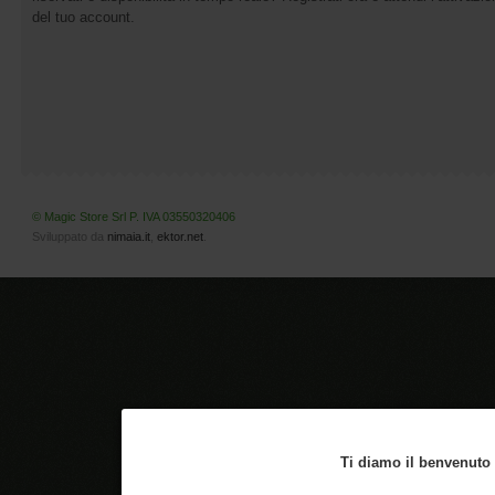
del tuo account.
© Magic Store Srl P. IVA 03550320406
Sviluppato da
nimaia.it
,
ektor.net
.
Ti diamo il benvenuto n