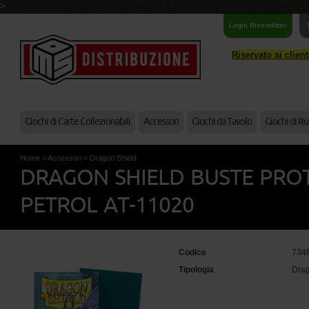
>
Login Rivenditori
Riservato ai clien
Giochi di Carte Collezionabili
Accessori
Giochi da Tavolo
Giochi di Ru
Home
>
Accessori
>
Dragon Shield
DRAGON SHIELD BUSTE PROT
PETROL AT-11020
Codice
734
Tipologia
Drag