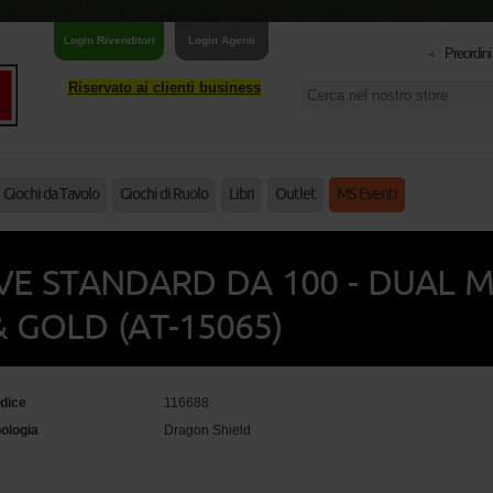
Login Rivenditori
Login Agenti
Preordini
Riservato ai clienti business
Giochi da Tavolo
Giochi di Ruolo
Libri
Outlet
MS Eventi
VE STANDARD DA 100 - DUAL 
GOLD (AT-15065)
dice
116688
pologia
Dragon Shield