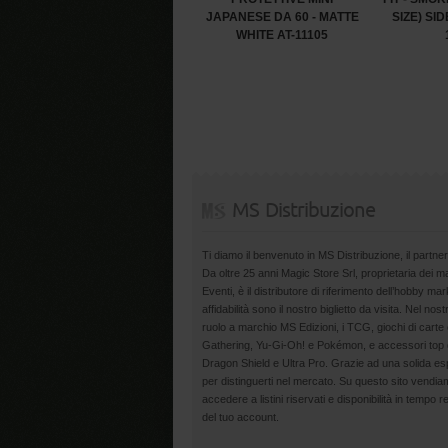
JAPANESE DA 60 - MATTE
SIZE) SI
WHITE AT-11105
MS Distribuzione
Ti diamo il benvenuto in MS Distribuzione, il partner
Da oltre 25 anni Magic Store Srl, proprietaria dei 
Eventi, è il distributore di riferimento dell’hobby m
affidabilità sono il nostro biglietto da visita. Nel nost
ruolo a marchio MS Edizioni, i TCG, giochi di carte 
Gathering, Yu-Gi-Oh! e Pokémon, e accessori top d
Dragon Shield e Ultra Pro. Grazie ad una solida esp
per distinguerti nel mercato. Su questo sito vendiamo
accedere a listini riservati e disponibilità in tempo r
del tuo account.