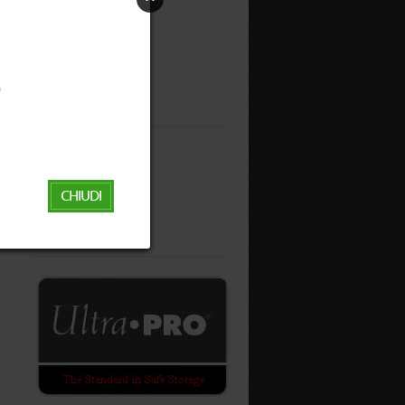
Giochi da Tavolo
Giochi di Ruolo
Libri
Miniature
Giocattoli
Outlet
‬
MS Eventi
Black Friday
Info
Come ordinare
CHIUDI
Area rivenditori
Area clienti
Contatti