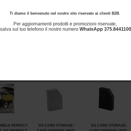
Ti diamo il benvenuto nel nostro sito riservato ai clienti B2B.
Per aggiornamenti prodotti e promozioni riservate,
salva sul tuo telefono il nostro numero
WhatsApp
375.8441100
SHIELD BUSTE
BUSTE PROTETTIVE
DS BUSTE PROTETTIVE
TTIVE MINI
STANDARD DA 100 - DUAL
STANDARD DA 100 -
 DA 60 - MATTE
MATTE POWER (AT-15063)
MATTE AMETHYST (AT-
K AT-11102
11060)
HIELD PERFECT
DS CARD STORAGE -
DS CARD STORAGE -
KE 100 (PERFECT
CARD DIVIDERS (8PZ) -
CARD DIVIDERS (8PZ) -