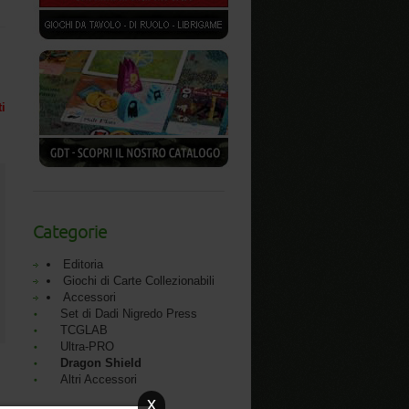
ti
Categorie
Editoria
Giochi di Carte Collezionabili
Accessori
Set di Dadi Nigredo Press
TCGLAB
Ultra-PRO
Dragon Shield
Altri Accessori
x