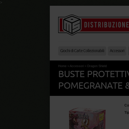
>
Giochi di Carte Collezionabili
Accessori
Home
>
Accessori
>
Dragon Shield
BUSTE PROTETTI
POMEGRANATE & 
Co
Ti