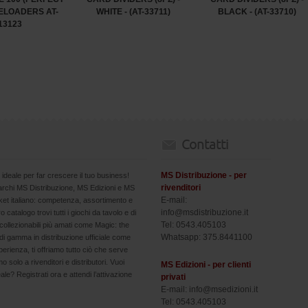
DELOADERS AT-
WHITE - (AT-33711)
BLACK - (AT-33710)
13123
Contatti
MS Distribuzione - per
 ideale per far crescere il tuo business!
rivenditori
marchi MS Distribuzione, MS Edizioni e MS
E-mail:
arket italiano: competenza, assortimento e
info@msdistribuzione.it
ro catalogo trovi tutti i giochi da tavolo e di
Tel: 0543.405103
collezionabili più amati come Magic: the
Whatsapp: 375.8441100
i gamma in distribuzione ufficiale come
erienza, ti offriamo tutto ciò che serve
 solo a rivenditori e distributori. Vuoi
MS Edizioni - per clienti
eale? Registrati ora e attendi l’attivazione
privati
E-mail: info@msedizioni.it
Tel: 0543.405103