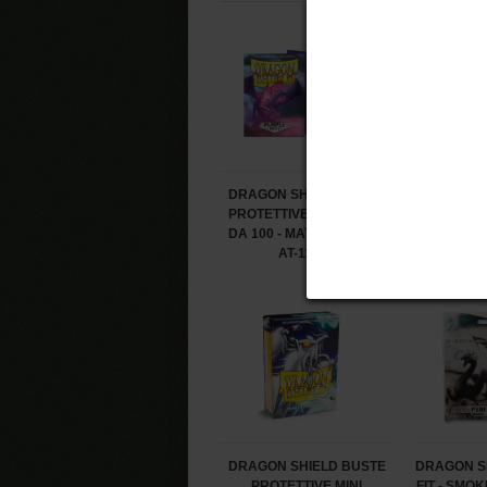
DRAGON SHIELD BUSTE
DRAGON 
PROTETTIVE STANDARD
PROTE
DA 100 - MATTE PURPLE
JAPANESE
AT-11009
BLAC
DRAGON SHIELD BUSTE
DRAGON S
PROTETTIVE MINI
FIT - SMO