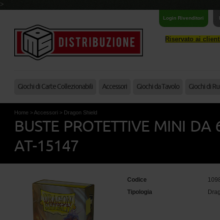
>
Login Rivenditori
Riservato ai clien
Giochi di Carte Collezionabili
Accessori
Giochi da Tavolo
Giochi di Ru
Home
>
Accessori
>
Dragon Shield
BUSTE PROTETTIVE MINI DA 
AT-15147
Codice
109
Tipologia
Drag