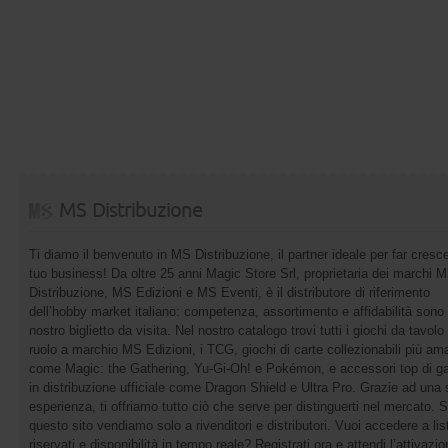
MS Distribuzione
Ti diamo il benvenuto in MS Distribuzione, il partner ideale per far cresce
tuo business! Da oltre 25 anni Magic Store Srl, proprietaria dei marchi 
Distribuzione, MS Edizioni e MS Eventi, è il distributore di riferimento
dell’hobby market italiano: competenza, assortimento e affidabilità sono 
nostro biglietto da visita. Nel nostro catalogo trovi tutti i giochi da tavolo 
ruolo a marchio MS Edizioni, i TCG, giochi di carte collezionabili più ama
come Magic: the Gathering, Yu-Gi-Oh! e Pokémon, e accessori top di 
in distribuzione ufficiale come Dragon Shield e Ultra Pro. Grazie ad una 
esperienza, ti offriamo tutto ciò che serve per distinguerti nel mercato. 
questo sito vendiamo solo a rivenditori e distributori. Vuoi accedere a list
riservati e disponibilità in tempo reale? Registrati ora e attendi l’attivazi