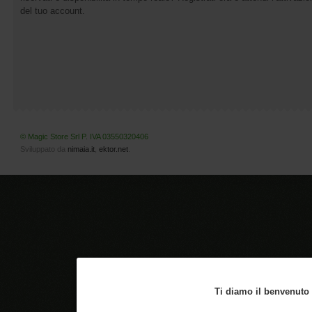
del tuo account.
© Magic Store Srl P. IVA 03550320406
Sviluppato da
nimaia.it
,
ektor.net
.
Ti diamo il benvenuto n