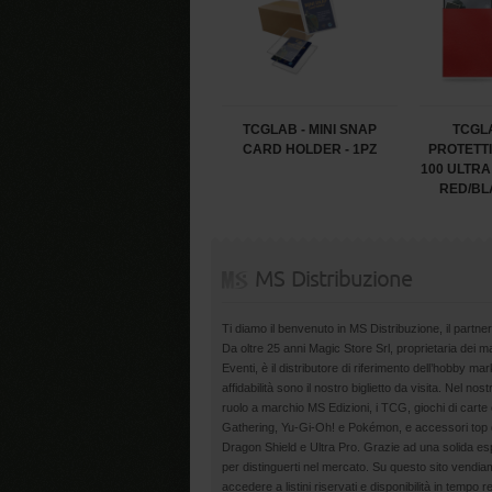
TCGLAB - MINI SNAP
TCGLA
CARD HOLDER - 1PZ
PROTETT
100 ULTRA
RED/BLA
MS Distribuzione
Ti diamo il benvenuto in MS Distribuzione, il partner
Da oltre 25 anni Magic Store Srl, proprietaria dei 
Eventi, è il distributore di riferimento dell’hobby m
affidabilità sono il nostro biglietto da visita. Nel nost
ruolo a marchio MS Edizioni, i TCG, giochi di carte 
Gathering, Yu-Gi-Oh! e Pokémon, e accessori top d
Dragon Shield e Ultra Pro. Grazie ad una solida esp
per distinguerti nel mercato. Su questo sito vendiamo
accedere a listini riservati e disponibilità in tempo r