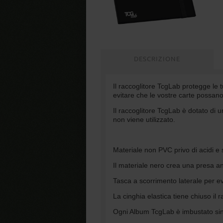
DESCRIZIONE
Il raccoglitore TcgLab protegge le 
evitare che le vostre carte possano
Il raccoglitore TcgLab è dotato di u
non viene utilizzato.
Materiale non PVC privo di acidi e s
Il materiale nero crea una presa ant
Tasca a scorrimento laterale per ev
La cinghia elastica tiene chiuso il 
Ogni Album TcgLab è imbustato sin