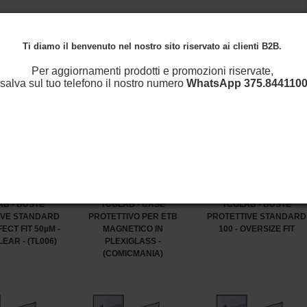
Ti diamo il benvenuto nel nostro sito riservato ai clienti B2B.
Per aggiornamenti prodotti e promozioni riservate,
salva sul tuo telefono il nostro numero
WhatsApp
375.8441100
B - BUSTE
TCGLAB - CASE
TCGLAB - BUSTE
IVE STANDARD
PROTETTIVO PER ETB
PROTETTIVE STANDARD
FECT FIT 50µM -
MAGNETICO IN
100 - OVERSIZE FIT
EAR - (TL006)
PLEXIGLASS -
(COMICMANIA)