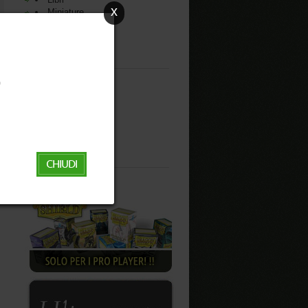
x
Miniature
Giocattoli
Outlet
MS Eventi
Black Friday
‬
Info
Come ordinare
Area rivenditori
Area clienti
Contatti
CHIUDI