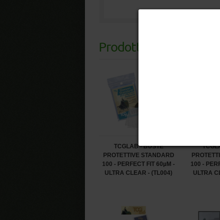
Prodotti
Correlati
TCGLAB - BUSTE
TCGLA
PROTETTIVE STANDARD
PROTETT
100 - PERFECT FIT 60µM -
100 - PER
ULTRA CLEAR - (TL004)
ULTRA CL