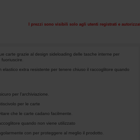
I prezzi sono visibili solo agli utenti registrati e autorizza
tue carte grazie al design sideloading delle tasche interne per
 fuoriuscire.
n elastico extra resistente per tenere chiuso il raccoglitore quando
icuro per l'archiviazione.
iscivolo per le carte
itare che le carte cadano facilmente.
raccoglitore quando non viene utilizzato
golarmente con per proteggere al meglio il prodotto.