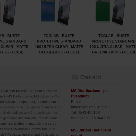
B - BUSTE
TCGLAB - BUSTE
TCGLAB - BUSTE
IVE STANDARD
PROTETTIVE STANDARD
PROTETTIVE STANDARD
 CLEAR - MATTE
100 ULTRA CLEAR - MATTE
100 ULTRA CLEAR - MATT
CK - (TL014)
BLUE/BLACK - (TL011)
GREEN/BLACK - (TL010)
Contatti
MS Distribuzione - per
 ideale per far crescere il tuo business!
rivenditori
marchi MS Distribuzione, MS Edizioni e MS
E-mail:
arket italiano: competenza, assortimento e
info@msdistribuzione.it
ro catalogo trovi tutti i giochi da tavolo e di
Tel: 0543.405103
collezionabili più amati come Magic: the
Whatsapp: 375.8441100
i gamma in distribuzione ufficiale come
erienza, ti offriamo tutto ciò che serve
 solo a rivenditori e distributori. Vuoi
MS Edizioni - per clienti
eale? Registrati ora e attendi l’attivazione
privati