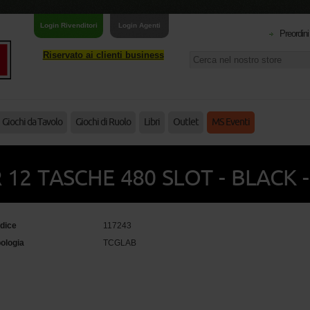
Login Rivenditori
Login Agenti
Preordini
Riservato ai clienti business
Giochi da Tavolo
Giochi di Ruolo
Libri
Outlet
MS Eventi
 12 TASCHE 480 SLOT - BLACK -
dice
117243
pologia
TCGLAB