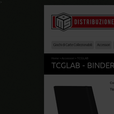
>
Giochi di Carte Collezionabili
Accessori
Home
>
Accessori
>
TCGLAB
TCGLAB - BINDER
Co
Ti