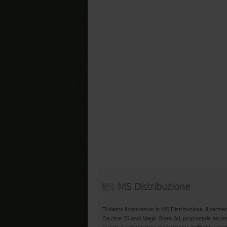
MS Distribuzione
Ti diamo il benvenuto in MS Distribuzione, il partner
Da oltre 25 anni Magic Store Srl, proprietaria dei 