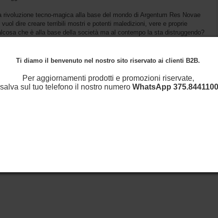
La rivoluzione tecno-magica alla base del mondo di Argentum Res Novae
uol dire creare terribili mostri e potenti maledizioni, vere e proprie
alcosa che è alla base della società ma al contempo la sta distruggendo?
oli che abitano il mondo di ARN vi saranno subito riconoscibili, ma
addistinguono il mondo di ARN. All’interno del manuale troverete anche nuovi
Ti diamo il benvenuto nel nostro sito riservato ai clienti B2B.
rsonaggi che andrete a giocare.
Per aggiornamenti prodotti e promozioni riservate,
pirate a quelle della Quinta Edizione ma rielaborate e riadattate per esser
salva sul tuo telefono il nostro numero
WhatsApp
375.8441100
 mondo di ARN è ispirato. Ogni classe disporrà di peculiarità e archetipi,
a letteratura del periodo.