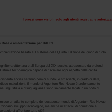
I prezzi sono visibili solo agli utenti registrati e autorizza
le Base e ambientazione per D&D 5E
bientazione basato sul sistema della Quinta Edizione del gioco di ruolo
nghilterra vittoriana e all’Europa del XIX secolo, attraversato da profondi
dustriale tecno-magica capace di riscrivere ogni aspetto della civiltà.
 disparità sociali saranno nemici subdoli e striscianti, in grado di dare,
 e odiose maledizioni: il mondo di Argentum Res Novae è profondamente
one, ingiustizia e disuguaglianza sono saldamente legati in un nodo di
ornisce un atlante completo del decadente mondo di Argentum Res Novae
oluzionario sviluppo tecnologico, ma anche ricettacoli di corruzione e
oraggio di affrontare tutto ciò?