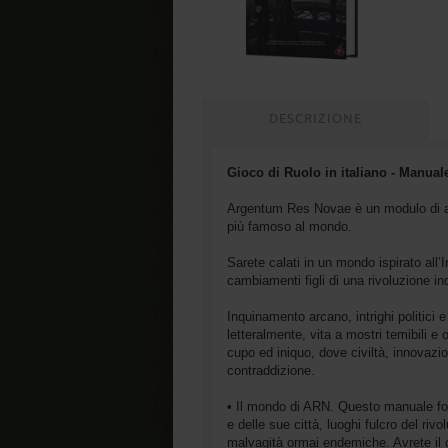
DESCRIZIONE
Gioco di Ruolo in italiano - Manua
Argentum Res Novae è un modulo di am
più famoso al mondo.
Sarete calati in un mondo ispirato all’I
cambiamenti figli di una rivoluzione in
Inquinamento arcano, intrighi politici e
letteralmente, vita a mostri temibili
cupo ed iniquo, dove civiltà, innovazi
contraddizione.
• Il mondo di ARN. Questo manuale f
e delle sue città, luoghi fulcro del riv
malvagità ormai endemiche. Avrete il c