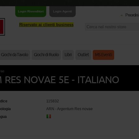
Login Rivenditori
Login Agenti
Preordini
Riservato ai clienti business
Giochi da Tavolo
Giochi di Ruolo
Libri
Outlet
MS Eventi
vae
 RES NOVAE 5E - ITALIANO
dice
115832
pologia
ARN - Argentum Res novae
ngua