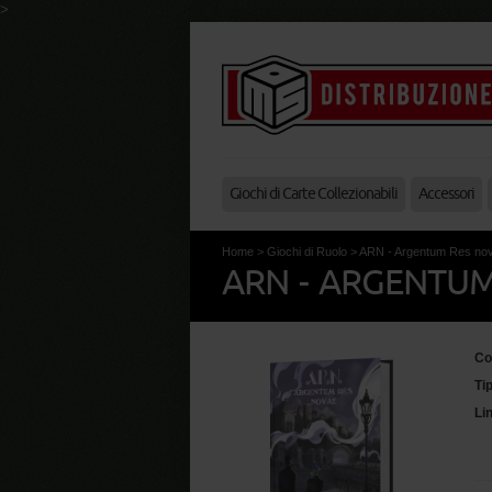
>
Giochi di Carte Collezionabili
Accessori
Home
>
Giochi di Ruolo
>
ARN - Argentum Res no
ARN - ARGENTUM
Co
Ti
Li