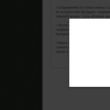
• L’inquinamento è il vostro nemico. 
ha un prezzo alto da pagare: inquinare v
catastrofi arcane. Come affrontare qu
• Vecchi popoli, nuovi approcci. I pop
caratterizzati dalle unicità che contr
background per definire al meglio i pe
• Nuove classi. Include nuove classi is
coerenti con il periodo storico a cui il
ispirati a figure dell’immaginario e dell