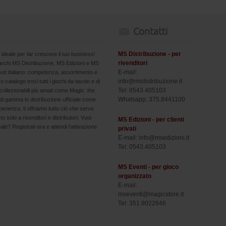
Contatti
MS Distribuzione - per
 ideale per far crescere il tuo business!
rivenditori
marchi MS Distribuzione, MS Edizioni e MS
E-mail:
arket italiano: competenza, assortimento e
info@msdistribuzione.it
ro catalogo trovi tutti i giochi da tavolo e di
Tel: 0543.405103
collezionabili più amati come Magic: the
Whatsapp: 375.8441100
i gamma in distribuzione ufficiale come
erienza, ti offriamo tutto ciò che serve
 solo a rivenditori e distributori. Vuoi
MS Edizioni - per clienti
eale? Registrati ora e attendi l’attivazione
privati
E-mail: info@msedizioni.it
Tel: 0543.405103
MS Eventi - per gioco
organizzato
E-mail:
mseventi@magicstore.it
Tel: 351.9022646