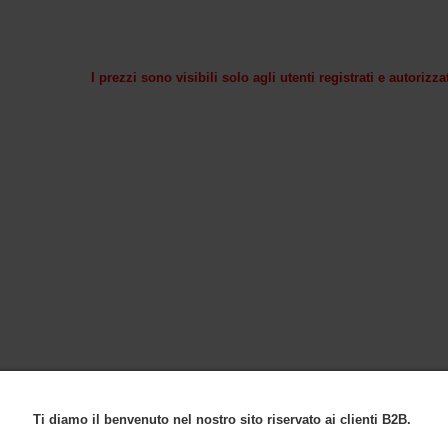
I prezzi sono visibili solo agli utenti registrati e autorizza
Ti diamo il benvenuto nel nostro sito riservato ai clienti B2B.