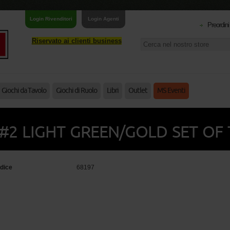
Login Rivenditori
Login Agenti
Preordini
Riservato ai clienti business
Giochi da Tavolo
Giochi di Ruolo
Libri
Outlet
MS Eventi
#2 LIGHT GREEN/GOLD SET OF 
dice
68197