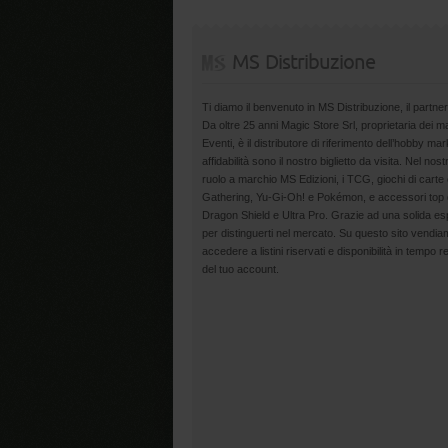
MS Distribuzione
Ti diamo il benvenuto in MS Distribuzione, il partner
Da oltre 25 anni Magic Store Srl, proprietaria dei 
Eventi, è il distributore di riferimento dell’hobby m
affidabilità sono il nostro biglietto da visita. Nel nost
ruolo a marchio MS Edizioni, i TCG, giochi di carte 
Gathering, Yu-Gi-Oh! e Pokémon, e accessori top d
Dragon Shield e Ultra Pro. Grazie ad una solida esp
per distinguerti nel mercato. Su questo sito vendiamo
accedere a listini riservati e disponibilità in tempo r
del tuo account.