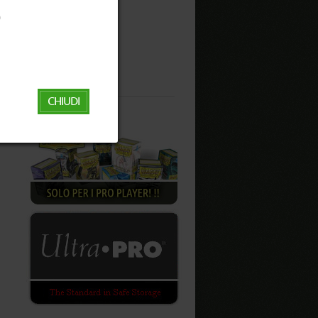
Info
‬
Come ordinare
Area rivenditori
Area clienti
Contatti
CHIUDI