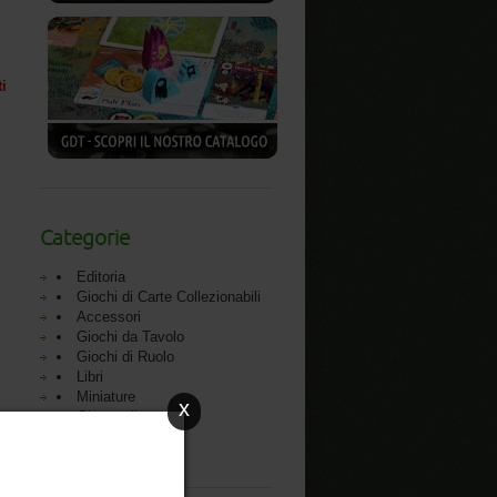
ti
Categorie
Editoria
Giochi di Carte Collezionabili
Accessori
Giochi da Tavolo
Giochi di Ruolo
Libri
Miniature
x
Giocattoli
Outlet
MS Eventi
Black Friday